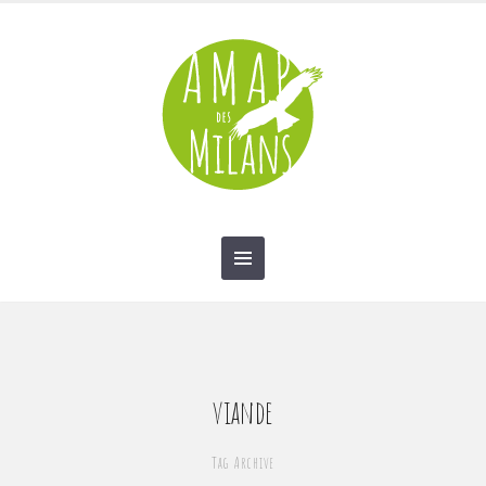
contact@amap-des-milans.fr
viande
Tag Archive