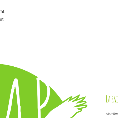
rat
 et
La s
Distribu