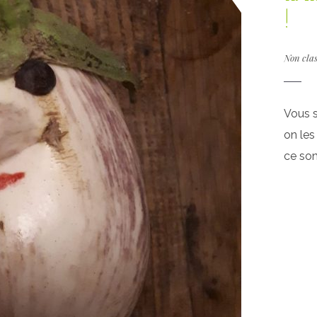
!
Non cla
Vous s
on les
ce son