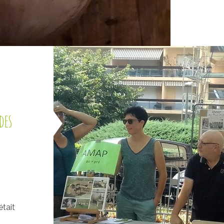
des
tait