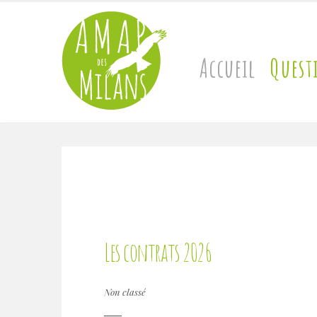
Accueil
Quest
contact@amap-des-milans.fr
Les contrats 2026
Non classé