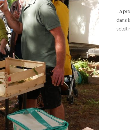
La pre
dans l
soleil