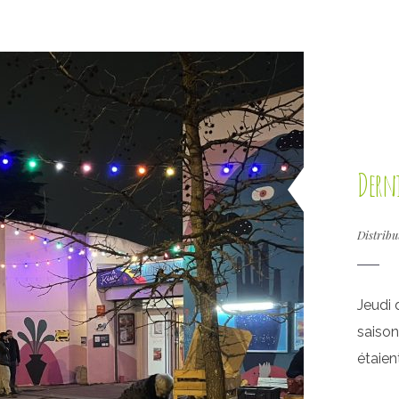
Derni
Distribu
Jeudi d
saison
étaient