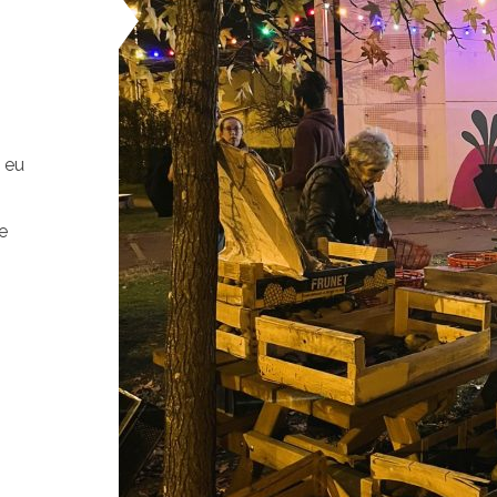
 eu
ne