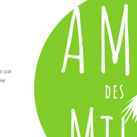
t…
, par
ier