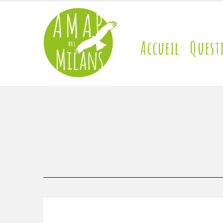
Accueil
Quest
contact@amap-des-milans.fr