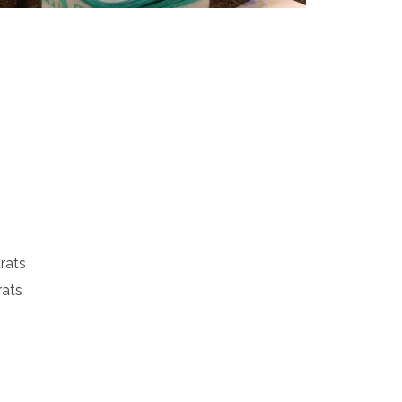
rats
rats