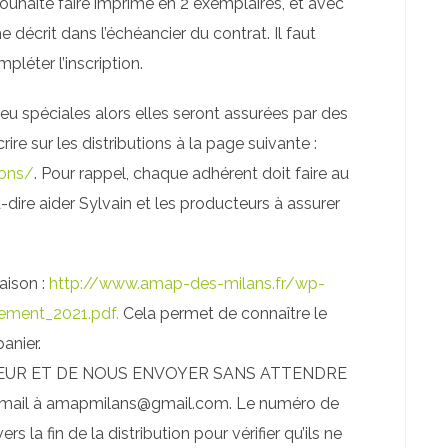
souhaite faire imprimé en 2 exemplaires, et avec
décrit dans l’échéancier du contrat. Il faut
pléter l’inscription.
eu spéciales alors elles seront assurées par des
ire sur les distributions à la page suivante :
ions/
. Pour rappel, chaque adhérent doit faire au
à-dire aider Sylvain et les producteurs à assurer
saison :
http://www.amap-des-milans.fr/wp-
ement_2021.pdf.
Cela permet de connaître le
anier.
EUR ET DE NOUS ENVOYER SANS ATTENDRE
il à amapmilans@gmail.com. Le numéro de
s la fin de la distribution pour vérifier qu’ils ne