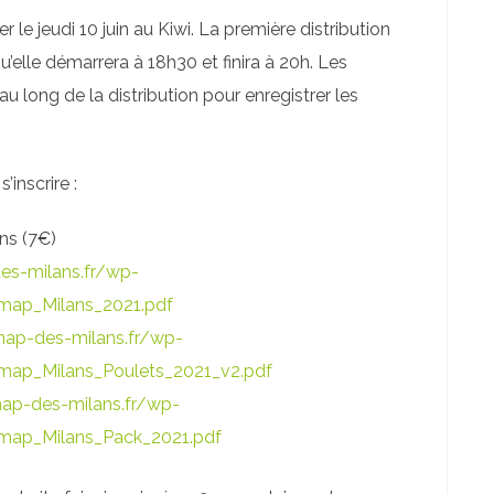
e jeudi 10 juin au Kiwi. La première distribution
qu’elle démarrera à 18h30 et finira à 20h. Les
 long de la distribution pour enregistrer les
inscrire :
ns (7€)
es-milans.fr/wp-
map_Milans_2021.pdf
ap-des-milans.fr/wp-
ap_Milans_Poulets_2021_v2.pdf
ap-des-milans.fr/wp-
map_Milans_Pack_2021.pdf