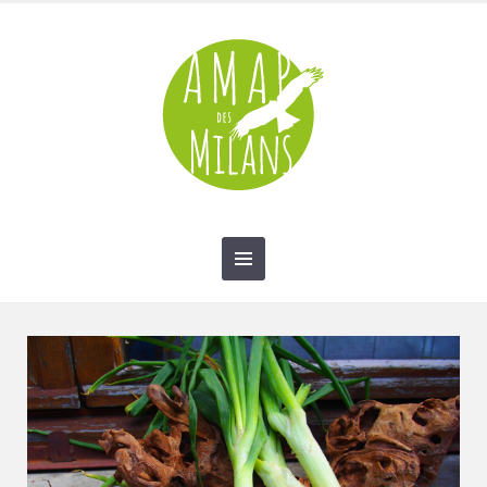
contact@amap-des-milans.fr