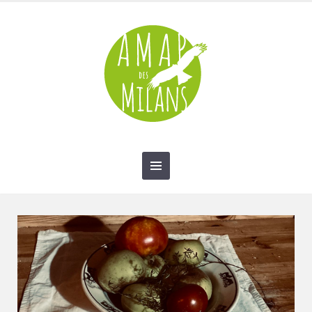
contact@amap-des-milans.fr