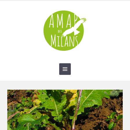
contact@amap-des-milans.fr