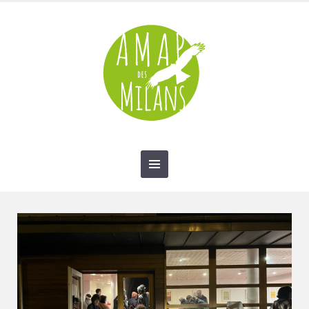
contact@amap-des-milans.fr