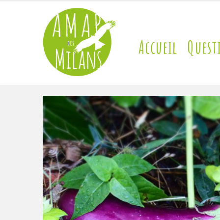
Accueil
Quest
contact@amap-des-milans.fr