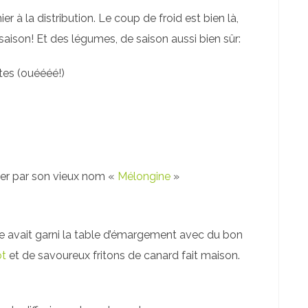
er à la distribution. Le coup de froid est bien là,
saison! Et des légumes, de saison aussi bien sûr:
es (ouéééé!)
eler par son vieux nom «
Mélongine
»
 elle avait garni la table d’émargement avec du bon
ot
et de savoureux fritons de canard fait maison.