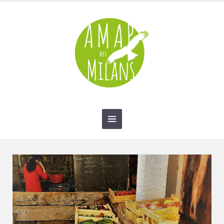
contact@amap-des-milans.fr