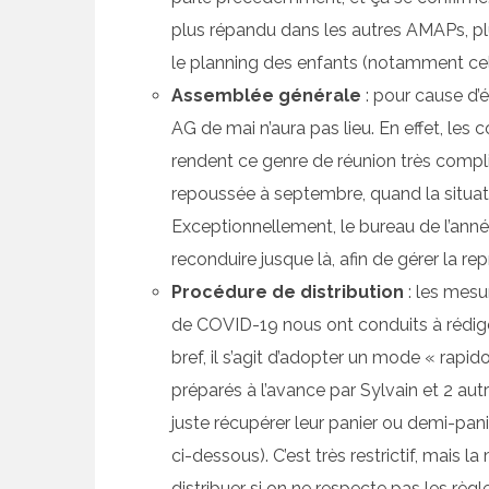
plus répandu dans les autres AMAPs, plu
le planning des enfants (notamment celu
Assemblée générale
: pour cause d’ét
AG de mai n’aura pas lieu. En effet, les 
rendent ce genre de réunion très compli
repoussée à septembre, quand la situat
Exceptionnellement, le bureau de l’année
reconduire jusque là, afin de gérer la rep
Procédure de distribution
: les mesu
de COVID-19 nous ont conduits à rédiger
bref, il s’agit d’adopter un mode « rapid
préparés à l’avance par Sylvain et 2 au
juste récupérer leur panier ou demi-pan
ci-dessous). C’est très restrictif, mais l
distribuer si on ne respecte pas les rè