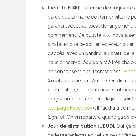
Lieu : le KIWI
! La ferme de Cinquante 
parce que la mairie de Ramonville ne pouv
garantir l’accès au local de rangement,
confinement. De plus, le Kiwi nous a sem
s’installer, que ce soit en extérieur ou en 
d’accès, avec un parking, au cœur de la v
nous a réservé l’équipe a été très chale
ne connaissent pas, l’adresse est :
Place
(à côté du cinéma L’Autan). On distribue
contre-allée, soit à l’intérieur. Seul inco
programme des concerts le jeudi soir (v
leur page Facebook
) ; il faudra à ce m
(19h30). On en reparlera quand ça se pr
Jour de distribution : JEUDI
. Oui, ça 
parlé précédemment, et ça se confirme. 