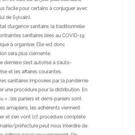
s facile pour certains à conjuguer avec
i de Sylvain).
at d’urgence sanitaire, la traditionnelle
contraintes sanitaires liées au COVID-19
qué à organiser. Elle est donc
ion sera plus clémente.
 dernière s’est autorisé à s’auto-
rise et les affaires courantes.
res sanitaires imposées par la pandémie
 une procédure pour la distribution. En
ou » : les paniers et demi-paniers sont
tres amapiens, les adhérents viennent
ier et s’en vont (cf. procédure complète
a mairie/préfecture peut nous interdire de
gles éditées par le gouvernement. On