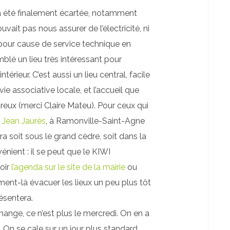
a été finalement écartée, notamment
ait pas nous assurer de l’électricité, ni
 pour cause de service technique en
blé un lieu très intéressant pour
intérieur. C’est aussi un lieu central, facile
ie associative locale, et l’accueil que
ureux (merci Claire Mateu). Pour ceux qui
 Jean Jaurès
, à Ramonville-Saint-Agne
ra soit sous le grand cèdre, soit dans la
nvénient : il se peut que le KIWI
oir
l’agenda sur le site de la mairie
ou
oment-là évacuer les lieux un peu plus tôt
ésentera.
change, ce n’est plus le mercredi. On en a
On se cale sur un jour plus standard,