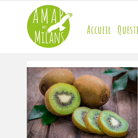
Accueil
Quest
contact@amap-des-milans.fr