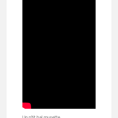
Un p’tit bal musette