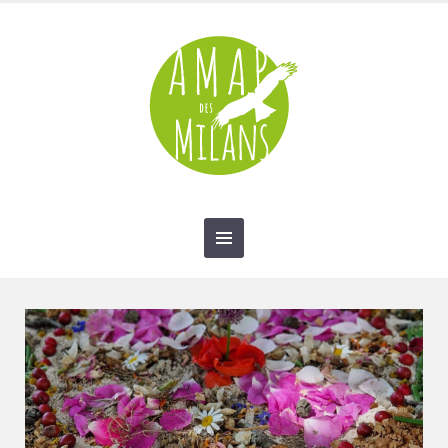
contact@amap-des-milans.fr