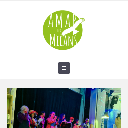
contact@amap-des-milans.fr