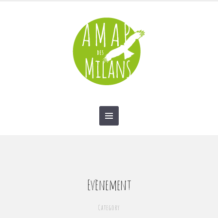
contact@amap-des-milans.fr
Evènement
Category