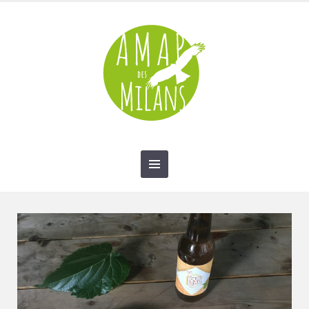
contact@amap-des-milans.fr