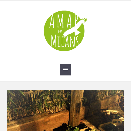
contact@amap-des-milans.fr