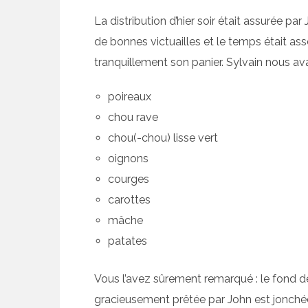
La distribution d’hier soir était assurée par
de bonnes victuailles et le temps était as
tranquillement son panier. Sylvain nous av
poireaux
chou rave
chou(-chou) lisse vert
oignons
courges
carottes
mâche
patates
Vous l’avez sûrement remarqué : le fond de
gracieusement prêtée par John est jonchée 