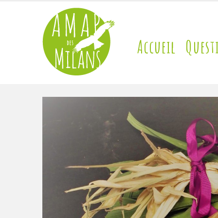
Accueil
Quest
contact@amap-des-milans.fr