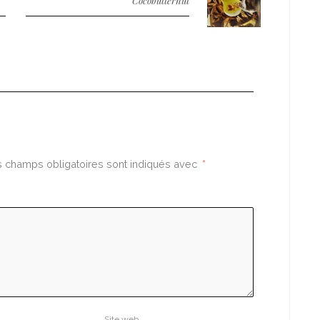
Cocobutternut
 champs obligatoires sont indiqués avec
*
Site web