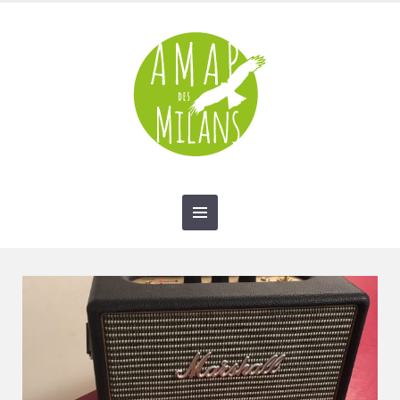
contact@amap-des-milans.fr