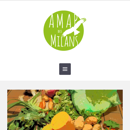
contact@amap-des-milans.fr