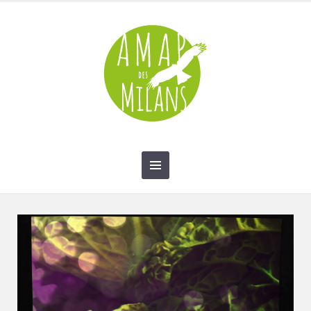
contact@amap-des-milans.fr