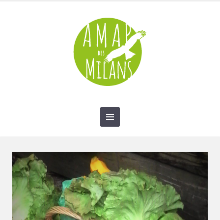
contact@amap-des-milans.fr