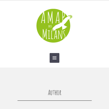
contact@amap-des-milans.fr
Author